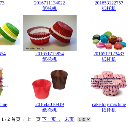
73
2016711134022
201653122757
纸托机
纸托机
454
201651715854
2016517123433
纸托机
纸托机
hine
201642010919
cake tray machine
纸托机
纸托机
:
1
/
2
首页
←上一页
下一页→
末页