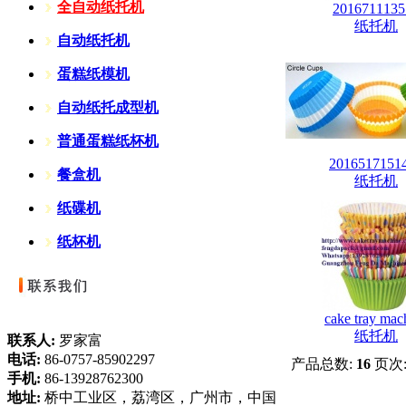
全自动纸托机
2016711135
纸托机
自动纸托机
蛋糕纸模机
自动纸托成型机
普通蛋糕纸杯机
2016517151
餐盒机
纸托机
纸碟机
纸杯机
cake tray mac
纸托机
联系人:
罗家富
电话:
86-0757-85902297
产品总数:
16
页次
手机:
86-13928762300
地址:
桥中工业区，荔湾区，广州市，中国