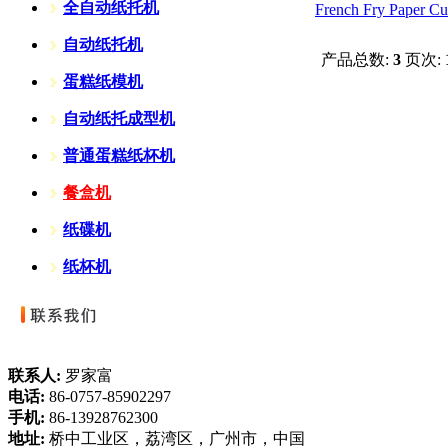
全自动纸托机
French Fry Paper C
自动纸托机
产品总数:
3
页次:
蛋糕纸模机
自动纸托成型机
普通蛋糕纸杯机
餐盒机
纸碟机
纸杯机
联系人:
罗家富
电话:
86-0757-85902297
手机:
86-13928762300
地址:
桥中工业区，荔湾区，广州市，中国