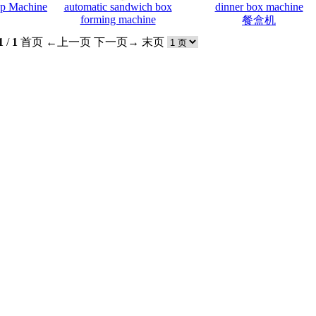
up Machine
automatic sandwich box
dinner box machine
forming machine
餐盒机
1
/
1
首页
←上一页
下一页→
末页